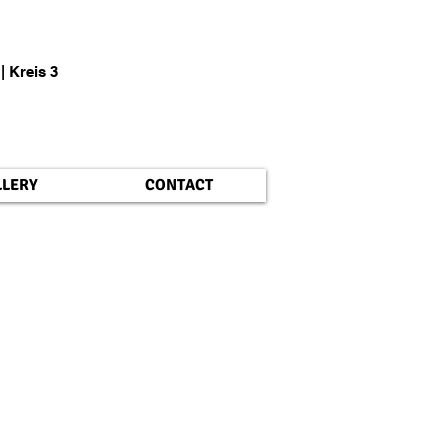
reis 3
LLERY
CONTACT