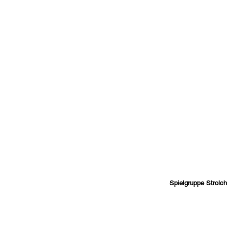
Spielgruppe Strolch