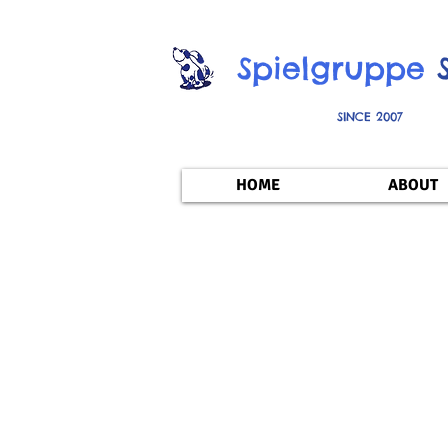
Spielgruppe
SINCE 2007
s
HOME
ABOUT