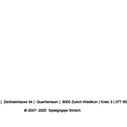
 | Zentralstrasse 34 | Quartierraum | 8003 Zurich Wiedikon | Kreis 3 | 077 95
© 2007- 2025 Spielgruppe Strolch