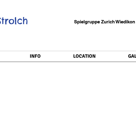
Strolch
Spielgruppe Zurich Wiedikon | K
INFO
LOCATION
GA